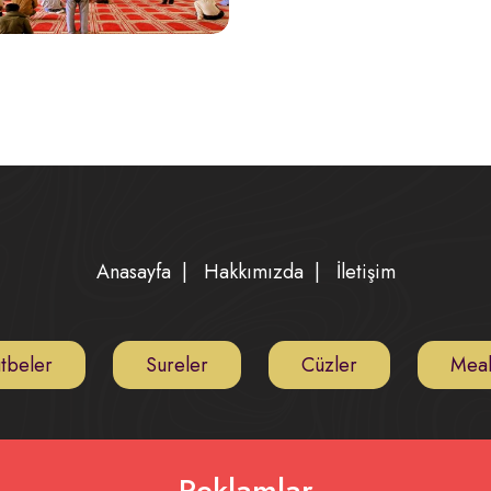
Anasayfa
|
Hakkımızda
|
İletişim
tbeler
Sureler
Cüzler
Meal
Reklamlar