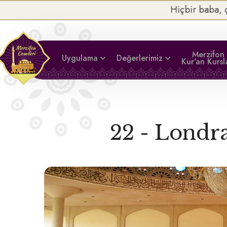
Hiçbir baba, çocuğuna güzel terbiyeden daha değer
Merzifon
Uygulama
Değerlerimiz
Kur'an Kursl
22 - Londr