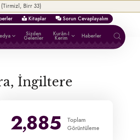
erler
Kitaplar
Sorun Cevaplayalım
Sizden
Kurân-I
medya
Haberler
Gelenler
Kerim
, İngiltere
2
8
8
5
,
Toplam
Görüntüleme