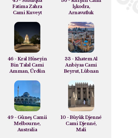
45 - Siddiqua
36 - Kurşun Cami
Fatima Zahra
İşkodra,
Cami Kuveyt
Arnavutluk
46 - Kral Hüseyin
33 - Khatem Al
Bin Talal Cami
Anbiyaa Cami
Amman, Ürdün
Beyrut, Lübnan
49 - Güneş Camii
10 - Büyük Djenné
Melbourne,
Cami Djenné,
Australia
Mali