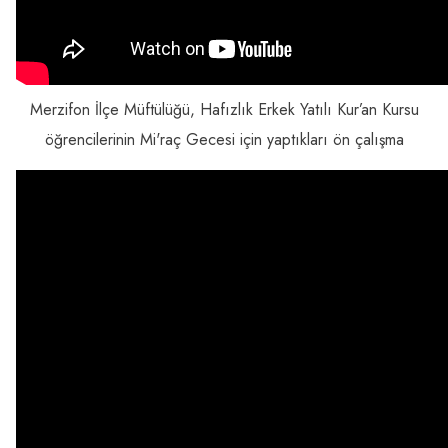
Merzifon İlçe Müftülüğü, Hafızlık Erkek Yatılı Kur’an Kursu
öğrencilerinin Mi'raç Gecesi için yaptıkları ön çalışma