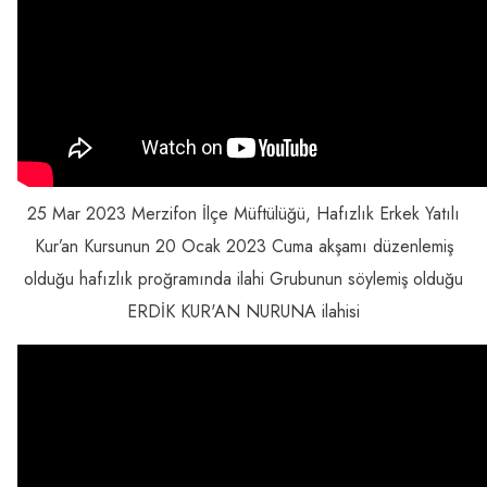
25 Mar 2023 Merzifon İlçe Müftülüğü, Hafızlık Erkek Yatılı
Kur’an Kursunun 20 Ocak 2023 Cuma akşamı düzenlemiş
olduğu hafızlık proğramında ilahi Grubunun söylemiş olduğu
ERDİK KUR'AN NURUNA ilahisi