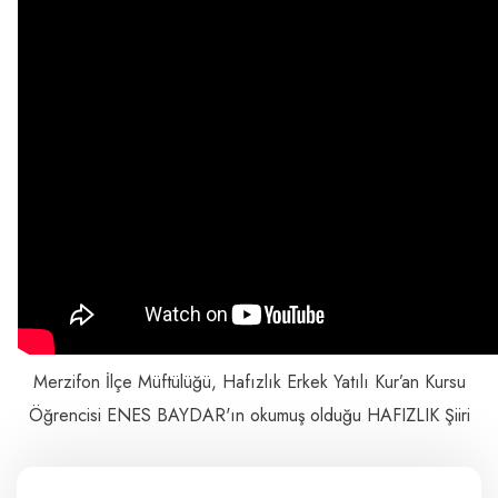
Merzifon İlçe Müftülüğü, Hafızlık Erkek Yatılı Kur’an Kursu
Öğrencisi ENES BAYDAR'ın okumuş olduğu HAFIZLIK Şiiri