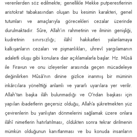
verenlerden söz edilmekte; genellikle Mekke putperestlerinin
aristokrat tabakasından oluşan bu kesimin karakteri, genel
tutumları ve amaçlarıyla görecekleri cezalar üzerinde
durulmaktadır. Sûre, Allah’ın rahmetinin ve ilminin genişliği,
kudretinin sınırsızlığı; ilâhî hakikatleri yalanlamaya
kalkışanların cezaları ve pişmanlıkları, uhrevî yargılamanın
adaletli oluşu gibi konulara dair açıklamalarla başlar. Hz. Mûsâ
ile Firavun ve onu izleyenler arasında geçen mücadeleye
değinilirken Mûsâ’nın dinine gizlice inanmış bir müminin
inkârcılara yönelttiği anlamlı ve yararlı uyarılara yer verilir.
Allah’tan başka ilâh bulunmadığı ve O’ndan başkası için
yapılan ibadetlerin geçersiz olduğu, Allah’a şükretmekten yüz
çevirenlerin bu yanlıştan dönmelerini sağlamak üzere onlara
ilâhî nimetlerin hatırlatılması, öldükten sonra tekrar dirilmenin
mümkün olduğunun kanıtlanması ve bu konuda insanların