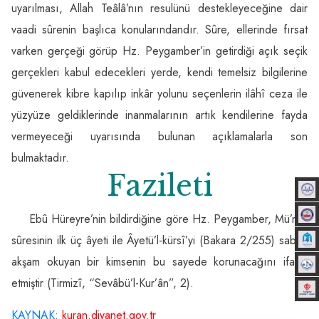
uyarılması, Allah Teâlâ’nın resulünü destekleyeceğine dair
vaadi sûrenin başlıca konularındandır. Sûre, ellerinde fırsat
varken gerçeği görüp Hz. Peygamber’in getirdiği açık seçik
gerçekleri kabul edecekleri yerde, kendi temelsiz bilgilerine
güvenerek kibre kapılıp inkâr yolunu seçenlerin ilâhî ceza ile
yüzyüze geldiklerinde inanmalarının artık kendilerine fayda
vermeyeceği uyarısında bulunan açıklamalarla son
bulmaktadır.
Fazileti
Ebû Hüreyre’nin bildirdiğine göre Hz. Peygamber, Mü’min
sûresinin ilk üç âyeti ile Âyetü’l-kürsî’yi (Bakara 2/255) sabah
akşam okuyan bir kimsenin bu sayede korunacağını ifade
etmiştir (Tirmizî, “Sevâbü’l-Kur’ân”, 2).
KAYNAK:
kuran.diyanet.gov.t
r