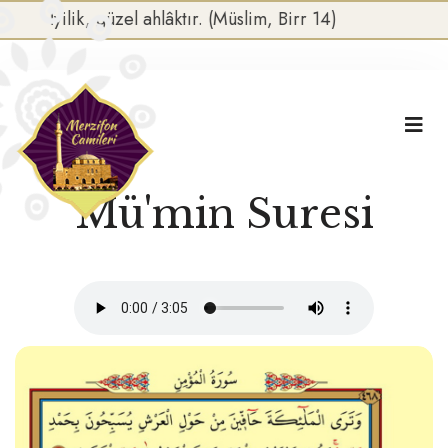
İyilik, güzel ahlâktır. (Müslim, Birr 14)
Mü'min Suresi