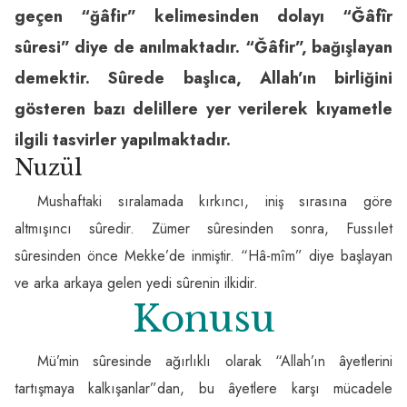
geçen “ğâfir” kelimesinden dolayı “Ğâfîr
sûresi” diye de anılmaktadır. “Ğâfir”, bağışlayan
demektir. Sûrede başlıca, Allah’ın birliğini
gösteren bazı delillere yer verilerek kıyametle
ilgili tasvirler yapılmaktadır.
Nuzül
Mushaftaki sıralamada kırkıncı, iniş sırasına göre
altmışıncı sûredir. Zümer sûresinden sonra, Fussılet
sûresinden önce Mekke’de inmiştir. “Hâ-mîm” diye başlayan
ve arka arkaya gelen yedi sûrenin ilkidir.
Konusu
Mü’min sûresinde ağırlıklı olarak “Allah’ın âyetlerini
tartışmaya kalkışanlar”dan, bu âyetlere karşı mücadele