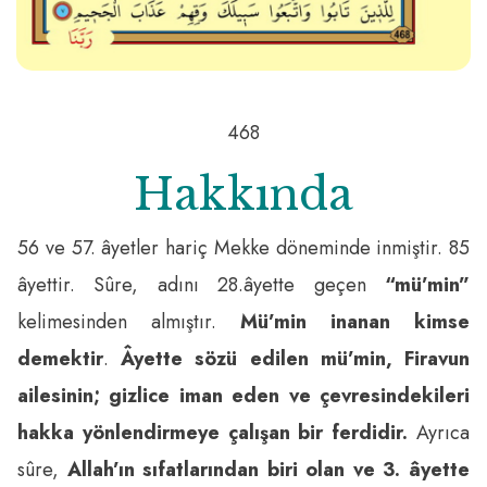
468
Hakkında
56 ve 57. âyetler hariç Mekke döneminde inmiştir. 85
âyettir. Sûre, adını 28.âyette geçen
“mü’min”
kelimesinden almıştır.
Mü’min inanan kimse
demektir
.
Âyette sözü edilen mü’min, Firavun
ailesinin; gizlice iman eden ve çevresindekileri
hakka yönlendirmeye çalışan bir ferdidir.
Ayrıca
sûre,
Allah’ın sıfatlarından biri olan ve 3. âyette