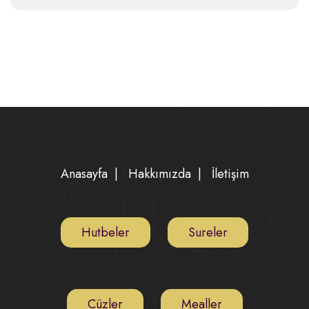
Anasayfa
|
Hakkımızda
|
İletişim
Hutbeler
Sureler
Cüzler
Mealler