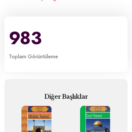
9
8
3
Toplam
Görüntüleme
Diğer Başlıklar