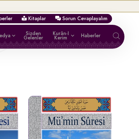
erler
Kitaplar
Sorun Cevaplayalım
Sizden
Kurân-I
medya
Haberler
Gelenler
Kerim