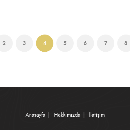
2
3
4
5
6
7
8
Anasayfa
|
Hakkımızda
|
İletişim