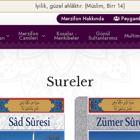
 güzel ahlâktır. (Müslim, Birr 14)
Merzifon Hakkında
Peygamb
Merzifon
Kıssalar -
Gönül
Multi
arı
Camileri
Menkibeler
Sultanlarımız
Sureler