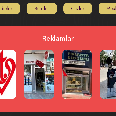
tbeler
Sureler
Cüzler
Meal
Reklamlar