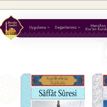
İyilik,
Merzifon
Uygulama
Değerlerimiz
Kur'an Kursl