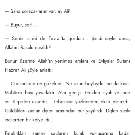
— Sana soracaklarım var, ey Ali!…
— Buyur, sor!…
— Senin ismini de Tevrat’ta gördüm… Şimdi söyle bana,
Allahın Rasulu nasıldı?
Bunun üzerine Allah'ın yenilmez arslanı ve Evliyalar Sultanı
Hazreti Ali şöyle anlattı:
— O insanların en güzeli idi. Ne uzun boyluydu, ne de kısa.
Mübârek başı yuvarlaktı. Alnı genişti. Gözleri siyah ve irice
idi. Kirpikleri uzundu… Tebessüm yüzlerinden eksik olmazdı.
Güldükleri zaman dişleri arasından nur yayılırdı. Dişleri sanki
incilerden bir kolye idi…
Bıraktıkları zaman saçlarını kulak yumuşağına kadar