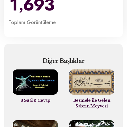
1
6
9
3
,
Toplam
Görüntüleme
Diğer Başlıklar
3 Sual 3 Cevap
Besmele ile Gelen
Sabrın Meyvesi