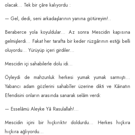
olacak… Tek bir çâre kalıyordu :
— Gel, dedi, seni arkadaşlarının yanına götüreyim!..
Beraberce yola koyuldular… Az sonra Mescidin kapısına
gelmişlerdi… Fakat her tarafta bir keder rüzgârının estiği belli
oluyordu… Yürüyüp içeri girdiler…
Mescidin içi sahabilerle dolu idi…
Öyleydi de mahzunluk herkesi yumak yumak sarmıştı…
Yabancı adam gözlerini sahabîler üzerine dikti ve Kâinatın
Efendisini onların arasında sanarak selâm verdi:
— Esselâmü Aleyke Yâ Rasulallah!…
Mescidin içini bir hıçkırıktır doldurdu… Herkes hıçkıra
hıçkıra ağlıyordu…