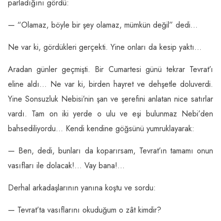
parladığını gördü:
— “Olamaz, böyle bir şey olamaz, mümkün değil” dedi…
Ne var ki, gördükleri gerçekti. Yine onları da kesip yaktı…
Aradan günler geçmişti. Bir Cumartesi günü tekrar Tevrat’ı
eline aldı… Ne var ki, birden hayret ve dehşetle doluverdi.
Yine Sonsuzluk Nebisi’nin şan ve şerefini anlatan nice satırlar
vardı. Tam on iki yerde o ulu ve eşi bulunmaz Nebi’den
bahsediliyordu… Kendi kendine göğsünü yumruklayarak:
— Ben, dedi, bunları da koparırsam, Tevrat’ın tamamı onun
vasıfları ile dolacak!… Vay bana!…
Derhal arkadaşlarının yanına koştu ve sordu:
— Tevrat’ta vasıflarını okuduğum o zât kimdir?