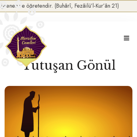
ğretendir. (Buhârî, Fezâilü’l-Kur’ân 21)
Tutuşan Gönül