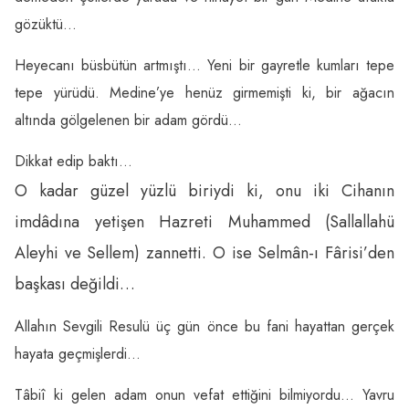
gözüktü…
Heyecanı büsbütün artmıştı… Yeni bir gayretle kumları tepe
tepe yürüdü. Medine’ye henüz girmemişti ki, bir ağacın
altında gölgelenen bir adam gördü…
Dikkat edip baktı…
O kadar güzel yüzlü biriydi ki, onu iki Cihanın
imdâdına yetişen Hazreti Muhammed (Sallallahü
Aleyhi ve Sellem) zannetti. O ise Selmân-ı Fârisi’den
başkası değildi…
Allahın Sevgili Resulü üç gün önce bu fani hayattan gerçek
hayata geçmişlerdi…
Tâbiî ki gelen adam onun vefat ettiğini bilmiyordu… Yavru