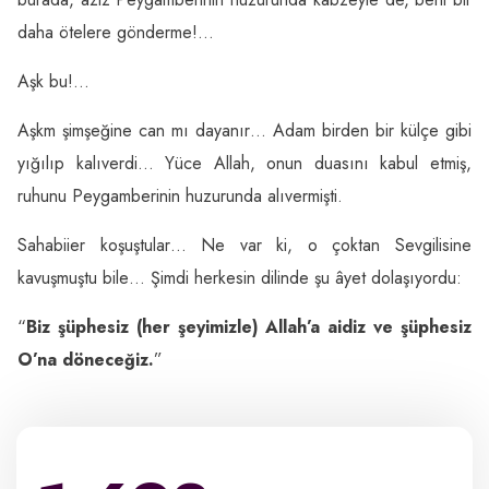
daha ötelere gönderme!…
Aşk bu!…
Aşkm şimşeğine can mı dayanır… Adam birden bir külçe gibi
yığılıp kalıverdi… Yüce Allah, onun duasını kabul etmiş,
ruhunu Peygamberinin huzurunda alıvermişti.
Sahabiier koşuştular… Ne var ki, o çoktan Sevgilisine
kavuşmuştu bile… Şimdi herkesin dilinde şu âyet dolaşıyordu:
“
Biz şüphesiz (her şeyimizle) Allah’a aidiz ve şüphesiz
O’na döneceğiz.
”