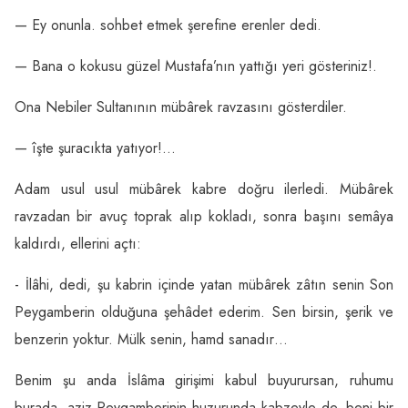
— Ey onunla. sohbet etmek şerefine erenler dedi.
— Bana o kokusu güzel Mustafa’nın yattığı yeri gösteriniz!.
Ona Nebiler Sultanının mübârek ravzasını gösterdiler.
— îşte şuracıkta yatıyor!…
Adam usul usul mübârek kabre doğru ilerledi. Mübârek
ravzadan bir avuç toprak alıp kokladı, sonra başını semâya
kaldırdı, ellerini açtı:
- İlâhi, dedi, şu kabrin içinde yatan mübârek zâtın senin Son
Peygamberin olduğuna şehâdet ederim. Sen birsin, şerik ve
benzerin yoktur. Mülk senin, hamd sanadır…
Benim şu anda İslâma girişimi kabul buyurursan, ruhumu
burada, aziz Peygamberinin huzurunda kabzeyle de, beni bir