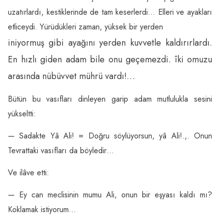
uzatırlardı, kestiklerinde de tam keserlerdi… Elleri ve ayakları
etliceydi. Yürüdükleri zaman, yüksek bir yerden
iniyormuş gibi ayağını yerden kuvvetle kaldırırlardı.
En hızlı giden adam bile onu geçemezdi. îki omuzu
arasında nübüvvet mührü vardı!…
Bütün bu vasıfları dinleyen garip adam mutlulukla sesini
yükseltti:
— Sadakte Yâ Ali! = Doğru söylüyorsun, yâ Ali!.,. Onun
Tevrattaki vasıfları da böyledir…
Ve ilâve etti:
— Ey can meclisinin mumu Ali, onun bir eşyası kaldı mı?
Koklamak istiyorum…