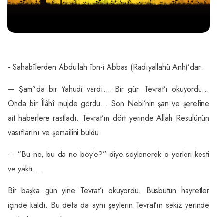
- Sahabîlerden Abdullah îbn-i Abbas (Radıyallahü Anh)’dan:
— Şam”da bir Yahudi vardı… Bir gün Tevrat’ı okuyordu…
Onda bir Îlâhî müjde gördü… Son Nebi’nin şan ve şerefine
ait haberlere rastladı. Tevrat’ın dört yerinde Allah Resulünün
vasıflarını ve şemailini buldu.
— “Bu ne, bu da ne böyle?” diye söylenerek o yerleri kesti
ve yaktı…
Bir başka gün yine Tevrat’ı okuyordu. Büsbütün hayretler
içinde kaldı. Bu defa da aynı şeylerin Tevrat’ın sekiz yerinde