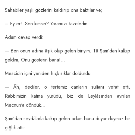
Sahabiler yaşlı gözlerini kaldırıp ona baktılar ve;
– Ey er!. Sen kimsin? Yaramızı tazeledin…
Adam cevap verdi:
— Ben onun adına âşık olup gelen biriyim. Tâ Şam’dan kalkıp
geldim, Onu gösterin bana!…
Mescidin içini yeniden hıçkırıklar doldurdu.
— Âh, dediler, o tertemiz canların sultanı vefat etti,
Rabbimizin katma yürüdü, biz de Leylâsından ayrılan
Mecnun'a döndük…
Şam’dan sevdâlarla kalkıp gelen adam bunu duyar duymaz bir
çığlık attı: