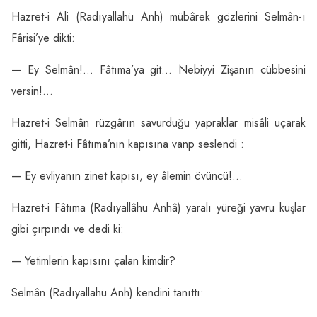
Hazret-i Ali (Radıyallahü Anh) mübârek gözlerini Selmân-ı
Fârisi’ye dikti:
— Ey Selmân!… Fâtıma’ya git… Nebiyyi Zişanın cübbesini
versin!…
Hazret-i Selmân rüzgârın savurduğu yapraklar misâli uçarak
gitti, Hazret-i Fâtıma’nın kapısına vanp seslendi :
— Ey evliyanın zinet kapısı, ey âlemin övüncü!…
Hazret-i Fâtıma (Radıyallâhu Anhâ) yaralı yüreği yavru kuşlar
gibi çırpındı ve dedi ki:
— Yetimlerin kapısını çalan kimdir?
Selmân (Radıyallahü Anh) kendini tanıttı: