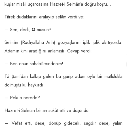
kuşlar misâli uçarcasına Hazret-i Selmân’a doğru koştu…
Titrek dudaklarını aralayıp selâm verdi ve:
— Sen, dedi,
O
musun?
Selmân (Radıyallahü Anh) gözyaşlarını iplik iplik akıtıyordu.
Adamın kimi aradığını anlamıştı. Cevap verdi:
— Ben onun sahabîlerindenim!…
Tâ Şam’dan kalkıp gelen bu garip adam öyle bir mutlulukla
dolmuştu ki, haykırdı:
— Peki o nerede?
Hazret-i Selman bir an sükût etti ve düşündü:
— Vefat etti, dese, dönüp gidecek, sağdır dese, yalan