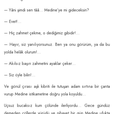
— Yâni şimdi sen tââ… Medine’ye mi gideceksin?
— Evet!…
— Hiç zahmet çekme, o dediğimiz gibidir!…
— Hayır, siz yanılıyorsunuz. Ben ya onu görürüm, ya da bu
yolda helâk olurum!…
— Akılsız başın zahmetini ayaklar çeker…
— Siz öyle bilin!…
Ve gönül çırası aşk kibriti ile tutuşan adam sırtına bir çanta
vurup Medine istikametine doğru yola koyuldu…
Uçsuz bucaksız kum çölünde ilerliyordu… Gece gündüz
demeden çöllerde yürüdü ve nihayet bir gün Medine ufukta